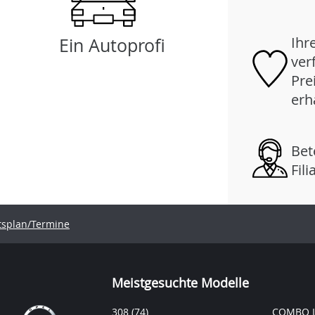
Ihr
Ein Autoprofi
ver
Pre
erh
Bet
Fil
tsplan/Termine
Meistgesuchte Modelle
308
(74)
COMBO L