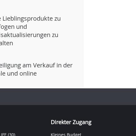
e Lieblingsprodukte zu
fogen und
isaktualisierungen zu
alten
eiligung am Verkauf in der
iale und online
Direkter Zugang
IFE
(30)
Kleines Budget