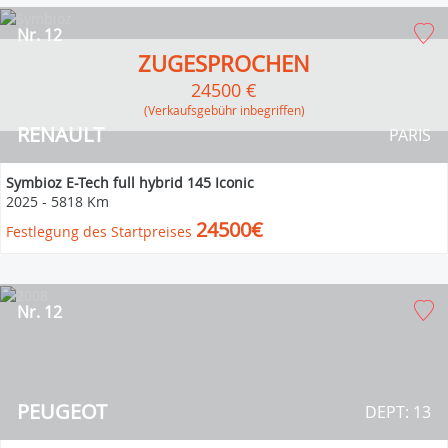
Nr. 12
ZUGESPROCHEN
24500 €
(Verkaufsgebühr inbegriffen)
RENAULT
PARIS
Symbioz E-Tech full hybrid 145 Iconic
2025
-
5818 Km
24500€
Festlegung des Startpreises
Nr. 12
PEUGEOT
DEPT: 13