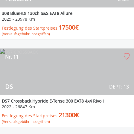
308 BlueHDi 130ch S&S EAT8 Allure
2025
-
23978 Km
17500€
Festlegung des Startpreises
(Verkaufsgebühr inbegriffen)
Nr. 11
DS
DEPT: 13
DS7 Crossback Hybride E-Tense 300 EAT8 4x4 Rivoli
2022
-
26847 Km
21300€
Festlegung des Startpreises
(Verkaufsgebühr inbegriffen)