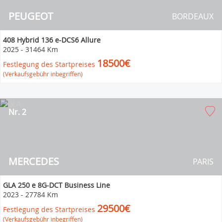
PEUGEOT
BORDEAUX
408 Hybrid 136 e-DCS6 Allure
2025
-
31464 Km
18500€
Festlegung des Startpreises
(Verkaufsgebühr inbegriffen)
Nr. 2
MERCEDES
PARIS
GLA 250 e 8G-DCT Business Line
2023
-
27784 Km
29500€
Festlegung des Startpreises
(Verkaufsgebühr inbegriffen)