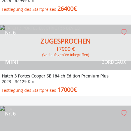
2024
-
42999 Km
26400€
Festlegung des Startpreises
Nr. 6
ZUGESPROCHEN
17900 €
(Verkaufsgebühr inbegriffen)
MINI
BORDEAUX
Hatch 3 Portes Cooper SE 184 ch Edition Premium Plus
2023
-
36129 Km
17000€
Festlegung des Startpreises
Nr. 6