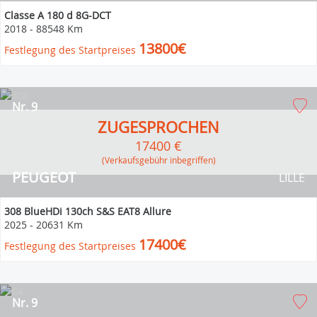
Classe A 180 d 8G-DCT
2018
-
88548 Km
13800€
Festlegung des Startpreises
Nr. 9
ZUGESPROCHEN
17400 €
(Verkaufsgebühr inbegriffen)
PEUGEOT
LILLE
308 BlueHDi 130ch S&S EAT8 Allure
2025
-
20631 Km
17400€
Festlegung des Startpreises
Nr. 9