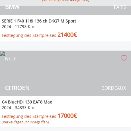
BMW
PARIS
SERIE 1 F40 118i 136 ch DKG7 M Sport
2024
-
17798 Km
21400€
Festlegung des Startpreises
Nr. 7
CITROEN
BORDEAUX
C4 BlueHDi 130 EAT8 Max
2024
-
34833 Km
17000€
Festlegung des Startpreises
(Verkaufsgebühr inbegriffen)