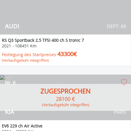
AUDI
DEPT: 69
RS Q3 Sportback 2.5 TFSI 400 ch S tronic 7
2021
-
108451 Km
43300€
Festlegung des Startpreises
(Verkaufsgebühr inbegriffen)
Nr. 6
ZUGESPROCHEN
28100 €
(Verkaufsgebühr inbegriffen)
KIA
PARIS
EV6 229 ch Air Active