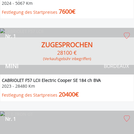
2024
-
5067 Km
7600€
Festlegung des Startpreises
Nr. 1
ZUGESPROCHEN
28100 €
(Verkaufsgebühr inbegriffen)
MINI
BORDEAUX
CABRIOLET F57 LCII Electric Cooper SE 184 ch BVA
2023
-
28480 Km
20400€
Festlegung des Startpreises
Nr. 1