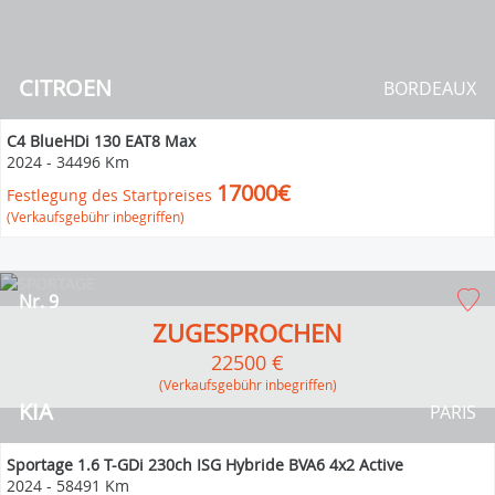
CITROEN
BORDEAUX
C4 BlueHDi 130 EAT8 Max
2024
-
34496 Km
17000€
Festlegung des Startpreises
(Verkaufsgebühr inbegriffen)
Nr. 9
ZUGESPROCHEN
22500 €
(Verkaufsgebühr inbegriffen)
KIA
PARIS
Sportage 1.6 T-GDi 230ch ISG Hybride BVA6 4x2 Active
2024
-
58491 Km