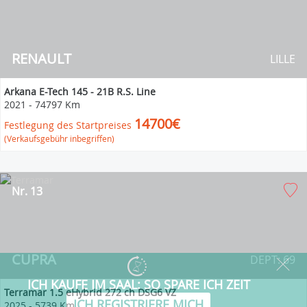
RENAULT
LILLE
Arkana E-Tech 145 - 21B R.S. Line
2021
-
74797 Km
14700€
Festlegung des Startpreises
(Verkaufsgebühr inbegriffen)
Nr. 13
CUPRA
DEPT: 69
Terramar 1.5 eHybrid 272 ch DSG6 VZ
2025
-
5739 Km