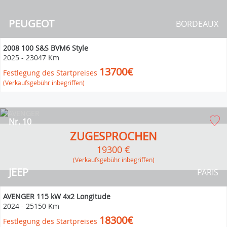
PEUGEOT
BORDEAUX
2008 100 S&S BVM6 Style
2025
-
23047 Km
13700€
Festlegung des Startpreises
(Verkaufsgebühr inbegriffen)
Nr. 10
ZUGESPROCHEN
19300 €
(Verkaufsgebühr inbegriffen)
JEEP
PARIS
AVENGER 115 kW 4x2 Longitude
2024
-
25150 Km
18300€
Festlegung des Startpreises