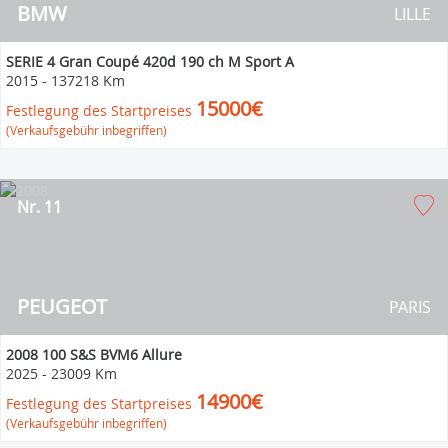
BMW
LILLE
SERIE 4 Gran Coupé 420d 190 ch M Sport A
2015
-
137218 Km
15000€
Festlegung des Startpreises
(Verkaufsgebühr inbegriffen)
Nr. 11
PEUGEOT
PARIS
2008 100 S&S BVM6 Allure
2025
-
23009 Km
14900€
Festlegung des Startpreises
(Verkaufsgebühr inbegriffen)