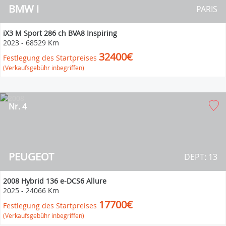
BMW i
PARIS
iX3 M Sport 286 ch BVA8 Inspiring
2023
-
68529 Km
32400€
Festlegung des Startpreises
(Verkaufsgebühr inbegriffen)
Nr. 4
PEUGEOT
DEPT: 13
2008 Hybrid 136 e-DCS6 Allure
2025
-
24066 Km
17700€
Festlegung des Startpreises
(Verkaufsgebühr inbegriffen)