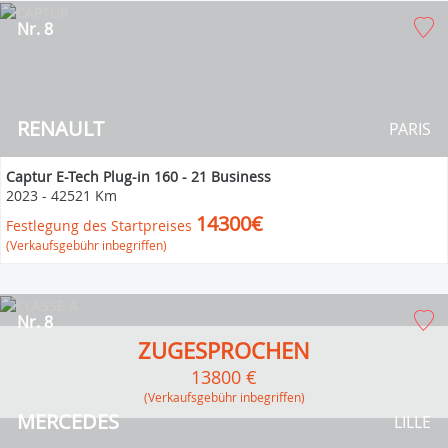
Nr. 8
RENAULT
PARIS
Captur E-Tech Plug-in 160 - 21 Business
2023
-
42521 Km
14300€
Festlegung des Startpreises
(Verkaufsgebühr inbegriffen)
Nr. 8
ZUGESPROCHEN
13800 €
(Verkaufsgebühr inbegriffen)
MERCEDES
LILLE