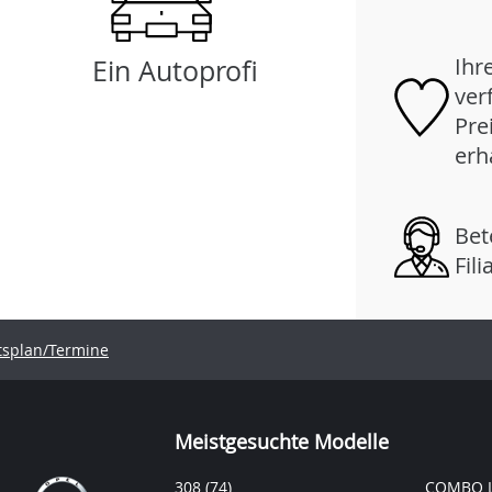
Ihr
Ein Autoprofi
ver
Pre
erh
Bet
Fil
tsplan/Termine
Meistgesuchte Modelle
308
(74)
COMBO L