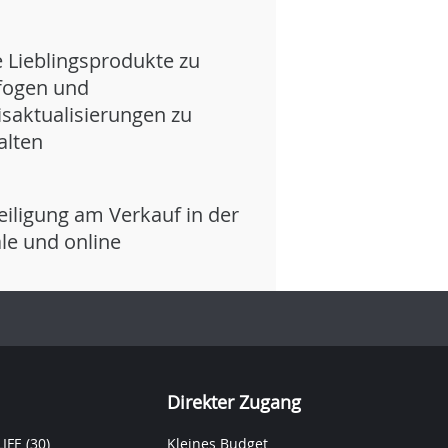
e Lieblingsprodukte zu
fogen und
isaktualisierungen zu
alten
eiligung am Verkauf in der
iale und online
Direkter Zugang
IFE
(30)
Kleines Budget