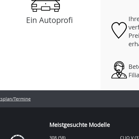
Ihr
Ein Autoprofi
ver
Pre
erh
Bet
Fil
tsplan/Termine
Meistgesuchte Modelle
308
(58)
CLIO V
(3