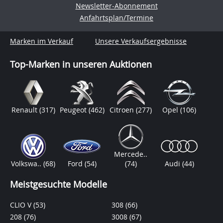
Newsletter-Abonnement
Anfahrtsplan/Termine
Marken im Verkauf
Unsere Verkaufsergebnisse
Top-Marken in unseren Auktionen
Renault
(317)
Peugeot
(462)
Citroen
(277)
Opel
(106)
Mercede..
Volkswa..
(68)
Ford
(54)
(74)
Audi
(44)
Meistgesuchte Modelle
CLIO V
(53)
308
(66)
208
(76)
3008
(67)