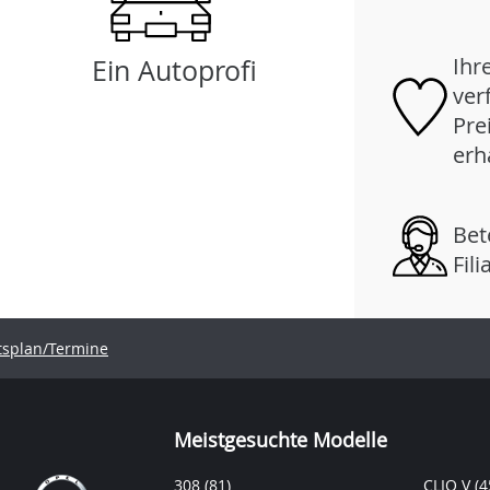
Ihr
Ein Autoprofi
ver
Pre
erh
Bet
Fil
tsplan/Termine
Meistgesuchte Modelle
308
(81)
CLIO V
(4