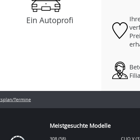
Ihr
Ein Autoprofi
ver
Pre
erh
Bet
Fil
tsplan/Termine
Meistgesuchte Modelle
308
(58)
CLIO V
(3