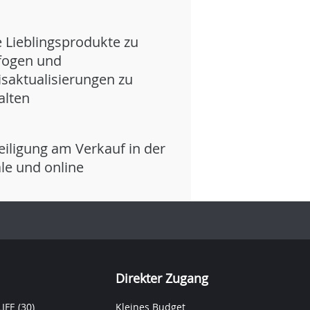
e Lieblingsprodukte zu
fogen und
isaktualisierungen zu
alten
eiligung am Verkauf in der
iale und online
Direkter Zugang
IFE
(30)
Kleines Budget