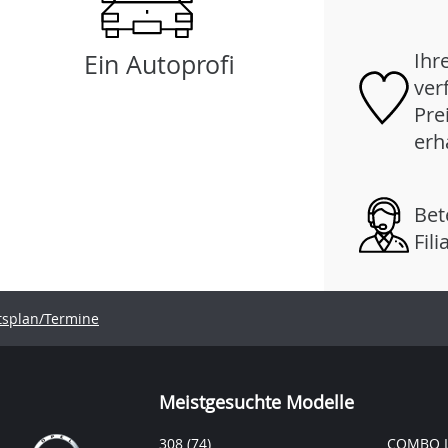
Ihr
Ein Autoprofi
ver
Pre
erh
Bet
Fil
tsplan/Termine
Meistgesuchte Modelle
308
(74)
COMBO L