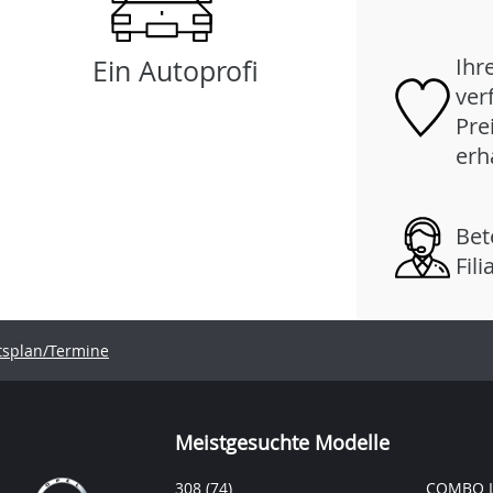
Ihr
Ein Autoprofi
ver
Pre
erh
Bet
Fil
tsplan/Termine
Meistgesuchte Modelle
308
(74)
COMBO L