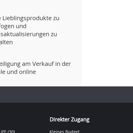
e Lieblingsprodukte zu
fogen und
isaktualisierungen zu
alten
eiligung am Verkauf in der
iale und online
Direkter Zugang
IFE
(30)
Kleines Budget