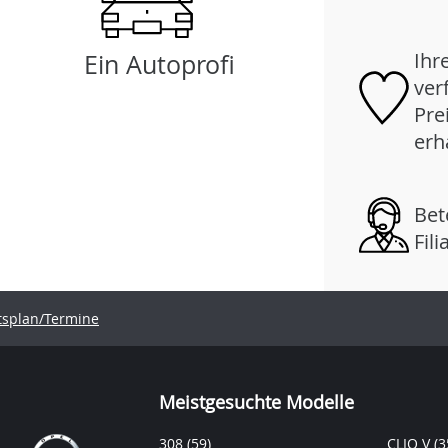
Ihr
Ein Autoprofi
ver
Pre
erh
Bet
Fil
tsplan/Termine
Meistgesuchte Modelle
308
(59)
CLIO V
(3