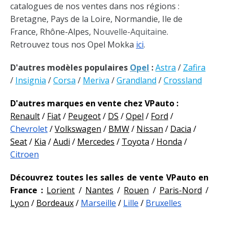
catalogues de nos ventes dans nos régions :
Bretagne, Pays de la Loire, Normandie, Ile de
France, Rhône-Alpes,
Nouvelle-Aquitaine
.
Retrouvez tous nos Opel Mokka
ici
.
D'autres modèles populaires
Opel
:
Astra
/
Zafira
/
Insignia
/
Corsa
/
Meriva
/
Grandland
/
Crossland
D'autres marques en vente chez VPauto :
Renault
/
Fiat
/
Peugeot
/
DS
/
Opel
/
Ford
/
Chevrolet
/
Volkswagen
/
BMW
/
Nissan
/
Dacia
/
Seat
/
Kia
/
Audi
/
Mercedes
/
Toyota
/
Honda
/
Citroen
Découvrez toutes les salles de vente VPauto en
France :
Lorient
/
Nantes
/
Rouen
/
Paris-Nord
/
Lyon
/
Bordeaux
/
Marseille
/
Lille
/
Bruxelles