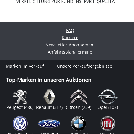
VERPFLICHTUNG ZUR KUNDENSERVICE-QUALITÄT
FAQ
Karriere
Newsletter-Abonnement
Anfahrtsplan/Termine
Marken im Verkauf
Unsere Verkaufsergebnisse
Top-Marken in unseren Auktionen
Peugeot
(486)
Renault
(317)
Citroen
(259)
Opel
(108)
Volkswa..
(81)
Ford
(67)
Bmw
(38)
Fiat
(52)