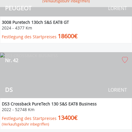
(Verkaufsgebühr inbegriffen)
PEUGEOT
LORIENT
3008 Puretech 130ch S&S EAT8 GT
2024
-
4377 Km
18600€
Festlegung des Startpreises
Nr. 42
DS
LORIENT
DS3 Crossback PureTech 130 S&S EAT8 Business
2022
-
52748 Km
13400€
Festlegung des Startpreises
(Verkaufsgebühr inbegriffen)