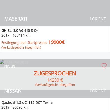
MASERATI
LORIENT
GHIBLI 3.0 V6 410 S Q4
2017
-
165414 Km
19900€
Festlegung des Startpreises
(Verkaufsgebühr inbegriffen)
Nr. 39
ZUGESPROCHEN
14200 €
(Verkaufsgebühr inbegriffen)
NISSAN
LORIENT
Qashqai 1.5 dCi 115 DCT Tekna
2019
-
86096 Km