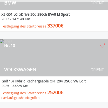
BMW
LORIENT
X3 G01 LCI xDrive 30d 286ch BVA8 M Sport
2023
-
147148 Km
33700€
Festlegung des Startpreises
Nr. 10
VOLKSWAGEN
LORIENT
Golf 1.4 Hybrid Rechargeable OPF 204 DSG6 VW Editi
2025
-
33225 Km
25200€
Festlegung des Startpreises
(Verkaufsgebühr inbegriffen)