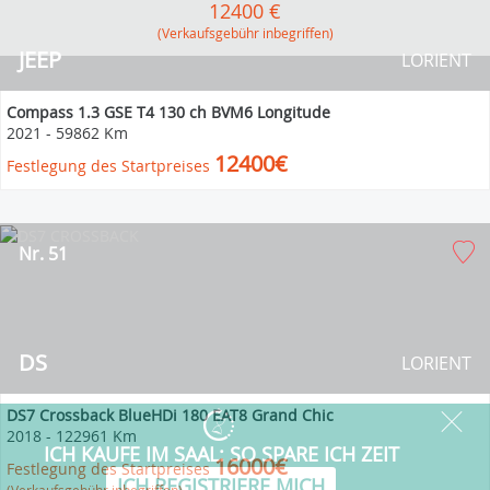
12400 €
(Verkaufsgebühr inbegriffen)
JEEP
LORIENT
Compass 1.3 GSE T4 130 ch BVM6 Longitude
2021
-
59862 Km
12400€
Festlegung des Startpreises
Nr. 51
DS
LORIENT
DS7 Crossback BlueHDi 180 EAT8 Grand Chic
2018
-
122961 Km
16000€
Festlegung des Startpreises
(Verkaufsgebühr inbegriffen)