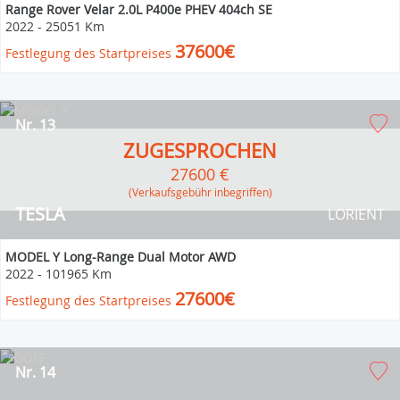
Range Rover Velar 2.0L P400e PHEV 404ch SE
2022
-
25051 Km
37600€
Festlegung des Startpreises
Nr. 13
ZUGESPROCHEN
27600 €
(Verkaufsgebühr inbegriffen)
TESLA
LORIENT
MODEL Y Long-Range Dual Motor AWD
2022
-
101965 Km
27600€
Festlegung des Startpreises
Nr. 14