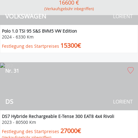
16600 €
(Verkaufsgebühr inbegriffen)
VOLKSWAGEN
LORIENT
Polo 1.0 TSI 95 S&S BVM5 VW Edition
2024
-
6330 Km
15300€
Festlegung des Startpreises
Nr. 31
DS
LORIENT
DS7 Hybride Rechargeable E-Tense 300 EAT8 4x4 Rivoli
2023
-
80500 Km
27000€
Festlegung des Startpreises
(Verkaufsgebühr inbegriffen)