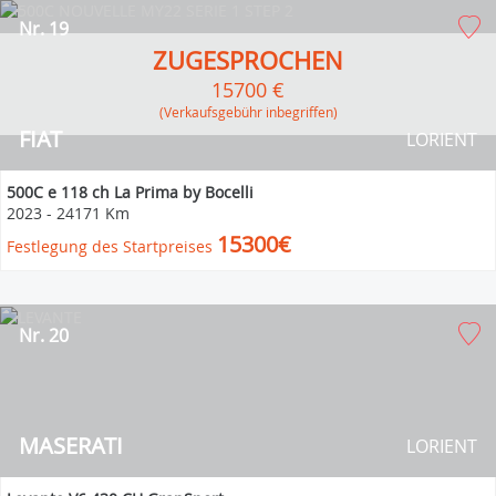
Nr. 19
ZUGESPROCHEN
15700 €
(Verkaufsgebühr inbegriffen)
FIAT
LORIENT
500C e 118 ch La Prima by Bocelli
2023
-
24171 Km
15300€
Festlegung des Startpreises
Nr. 20
MASERATI
LORIENT