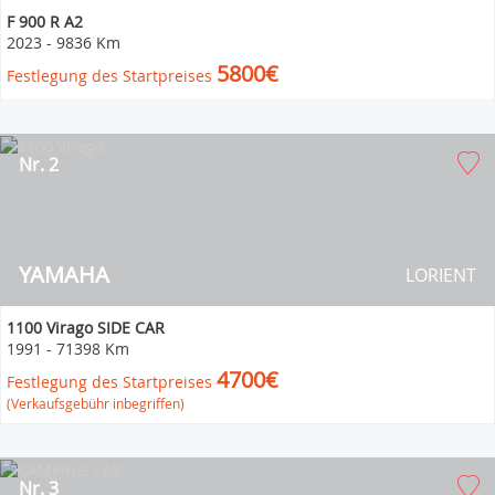
F 900 R A2
2023
-
9836 Km
5800€
Festlegung des Startpreises
Nr. 2
YAMAHA
LORIENT
1100 Virago SIDE CAR
1991
-
71398 Km
4700€
Festlegung des Startpreises
(Verkaufsgebühr inbegriffen)
Nr. 3