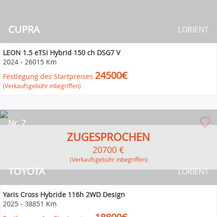
CUPRA
LORIENT
LEON 1.5 eTSI Hybrid 150 ch DSG7 V
2024
-
26015 Km
24500€
Festlegung des Startpreises
(Verkaufsgebühr inbegriffen)
Nr. 7
ZUGESPROCHEN
20700 €
(Verkaufsgebühr inbegriffen)
TOYOTA
LORIENT
Yaris Cross Hybride 116h 2WD Design
2025
-
38851 Km