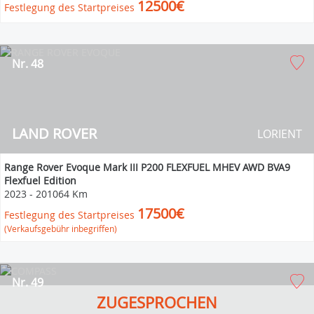
12500€
Festlegung des Startpreises
Nr. 48
LAND ROVER
LORIENT
Range Rover Evoque Mark III P200 FLEXFUEL MHEV AWD BVA9
Flexfuel Edition
2023
-
201064 Km
17500€
Festlegung des Startpreises
(Verkaufsgebühr inbegriffen)
Nr. 49
ZUGESPROCHEN