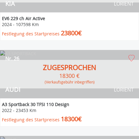
KIA
LORIENT
EV6 229 ch Air Active
2024
-
107598 Km
23800€
Festlegung des Startpreises
Nr. 26
ZUGESPROCHEN
18300 €
(Verkaufsgebühr inbegriffen)
AUDI
LORIENT
A3 Sportback 30 TFSI 110 Design
2022
-
23453 Km
18300€
Festlegung des Startpreises