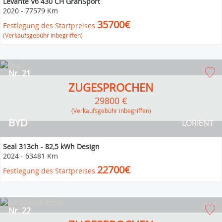
Levante V6 430 CH GranSport
2020
-
77579 Km
35700€
Festlegung des Startpreises
(Verkaufsgebühr inbegriffen)
Nr. 21
ZUGESPROCHEN
29800 €
(Verkaufsgebühr inbegriffen)
BYD
LORIENT
Seal 313ch - 82,5 kWh Design
2024
-
63481 Km
22700€
Festlegung des Startpreises
Nr. 22