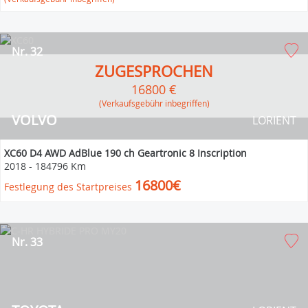
Nr. 32
ZUGESPROCHEN
16800 €
(Verkaufsgebühr inbegriffen)
VOLVO
LORIENT
XC60 D4 AWD AdBlue 190 ch Geartronic 8 Inscription
2018
-
184796 Km
16800€
Festlegung des Startpreises
Nr. 33