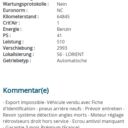
Wartungsprotokolle :
Nein
Euronorm :
NC
Kilometerstand :
64845
Crit'Air :
1
Energie :
Benzin
PS :
41
Leistung :
510
Verschiebung :
2993
Lokalisierung :
56 - LORIENT
Getriebetyp :
Automatische
Kommentar(e)
- Export impossible- Véhicule vendu avec Fiche
d'Identification - pneus arrière neufs - Prévoir entretien -
Revoir système détection angles morts - Moteur réglage
rétroviseurs droit hors service - Ecrou antivol manquant
- Garantie 3 mois Prémium (France)