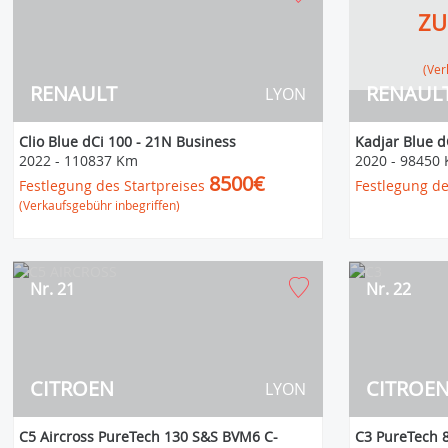
ZU
(V
RENAULT
RENAUL
LYON
Clio Blue dCi 100 - 21N Business
Kadjar Blue d
2022
-
110837 Km
2020
-
98450
8500€
Festlegung des Startpreises
Festlegung de
(Verkaufsgebühr inbegriffen)
Nr. 21
Nr. 22
CITROEN
CITROE
LYON
C5 Aircross PureTech 130 S&S BVM6 C-
C3 PureTech 