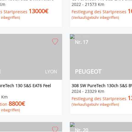
 Km
2022
-
21573 Km
13000€
1
s Startpreises
Festlegung des Startpreises
inbegriffen)
(Verkaufsgebühr inbegriffen)
Nr. 17
N
PEUGEOT
LYON
ureTech 130 S&S EAT6 Feel
308 SW PureTech 130ch S&S B
2024
-
23329 Km
6 Km
1
Festlegung des Startpreises
8800€
tion
(Verkaufsgebühr inbegriffen)
inbegriffen)
Nr. 20