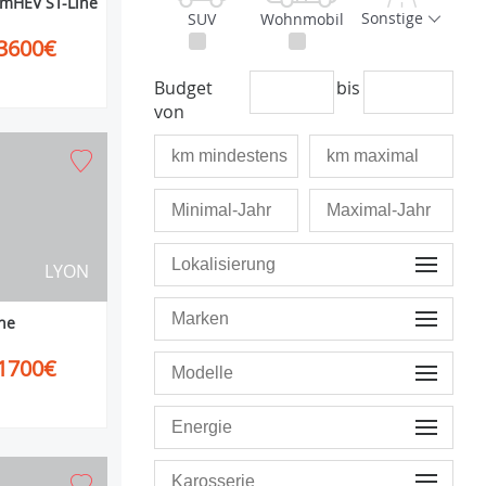
 mHEV ST-Line
Sonstige
SUV
Wohnmobil
3600€
Budget
bis
von
LYON
ne
1700€