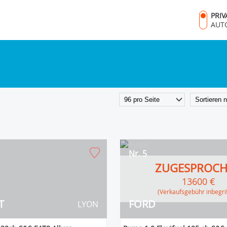
PRI
AUT
Nr. 5
ZUGESPROC
13600 €
(Verkaufsgebühr inbegri
T
FORD
LYON