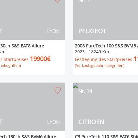
Nr. 11
T
PEUGEOT
LYON
30ch S&S EAT8 Allure
2008 PureTech 100 S&S BVM6 A
 Km
2023
-
18249 Km
19900€
1
s Startpreises
Festlegung des Startpreises
inbegriffen)
(Verkaufsgebühr inbegriffen)
Nr. 14
T
CITROEN
LYON
ech 130ch S&S BVM6 Allure
C3 PureTech 110 S&S EAT6 Shi