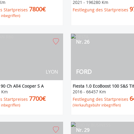
 Km
2021
-
196280 Km
7800€
9
s Startpreises
Festlegung des Startpreises
inbegriffen)
Nr. 26
FORD
LYON
90 Ch All4 Cooper S A
Fiesta 1.0 EcoBoost 100 S&S T
8 Km
2016
-
66457 Km
7700€
6
s Startpreises
Festlegung des Startpreises
inbegriffen)
(Verkaufsgebühr inbegriffen)
Nr. 29