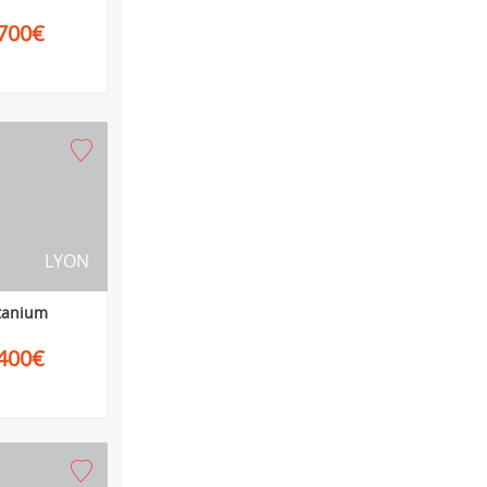
700€
LYON
itanium
400€