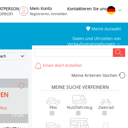
Mein Konto
VATPERSON
Kontaktieren Sie uns
OPROFI
Registrieren, Anmelden
Meine Auswahl
Daten und Uhrzeiten von
Verkaufsveranstaltungen
Einen Alert erstellen
Meine Kriterien löschen
MEINE SUCHE VERFEINERN
HEN
Pkw
Nutzfahrzeug
Zweirad
ffen)
LYON