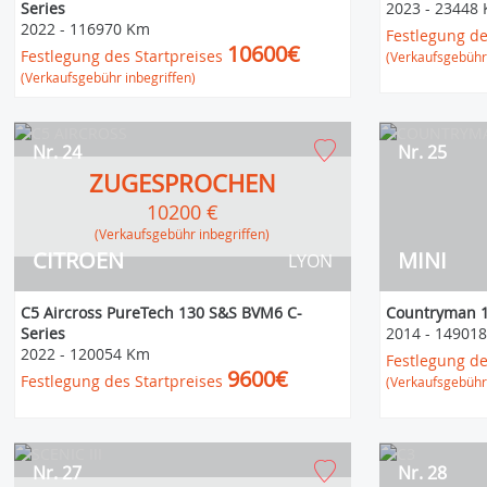
Series
2023
-
23448
2022
-
116970 Km
Festlegung de
10600€
Festlegung des Startpreises
(Verkaufsgebühr 
(Verkaufsgebühr inbegriffen)
Nr. 24
Nr. 25
ZUGESPROCHEN
10200 €
(Verkaufsgebühr inbegriffen)
CITROEN
MINI
LYON
C5 Aircross PureTech 130 S&S BVM6 C-
Countryman 1
Series
2014
-
14901
2022
-
120054 Km
Festlegung de
9600€
Festlegung des Startpreises
(Verkaufsgebühr 
Nr. 27
Nr. 28