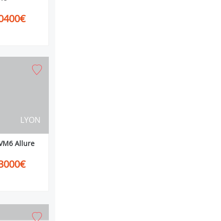
0400€
LYON
VM6 Allure
3000€