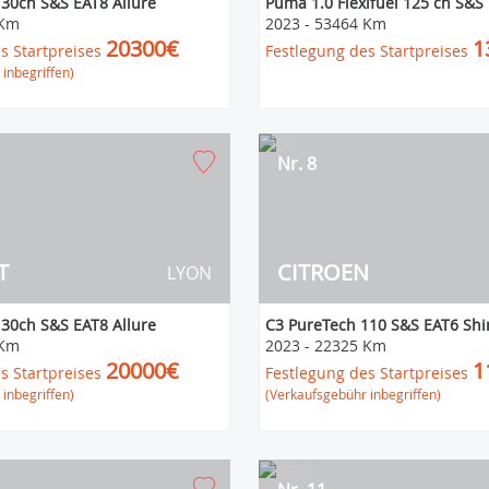
30ch S&S EAT8 Allure
Puma 1.0 Flexifuel 125 ch S&S
 Km
2023
-
53464 Km
20300€
1
s Startpreises
Festlegung des Startpreises
inbegriffen)
Nr. 8
T
CITROEN
LYON
30ch S&S EAT8 Allure
C3 PureTech 110 S&S EAT6 Shi
 Km
2023
-
22325 Km
20000€
1
s Startpreises
Festlegung des Startpreises
inbegriffen)
(Verkaufsgebühr inbegriffen)