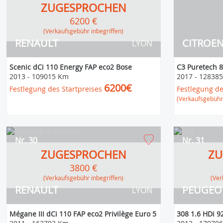
ZUGESPROCHEN
6200 €
(Verkaufsgebühr inbegriffen)
RENAULT
CITROE
LYON
Scenic dCi 110 Energy FAP eco2 Bose
C3 Puretech 8
2013
-
109015 Km
2017
-
12838
6200€
Festlegung des Startpreises
Festlegung de
(Verkaufsgebühr 
Nr. 30
Nr. 31
ZUGESPROCHEN
ZU
3800 €
(Verkaufsgebühr inbegriffen)
(V
RENAULT
PEUGEO
LYON
Mégane III dCi 110 FAP eco2 Privilège Euro 5
308 1.6 HDi 9