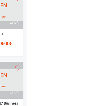
HEN
ffen)
LYON
ne
0600€
HEN
ffen)
LYON
G7 Business