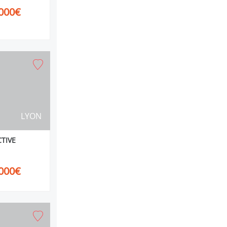
000€
LYON
CTIVE
000€