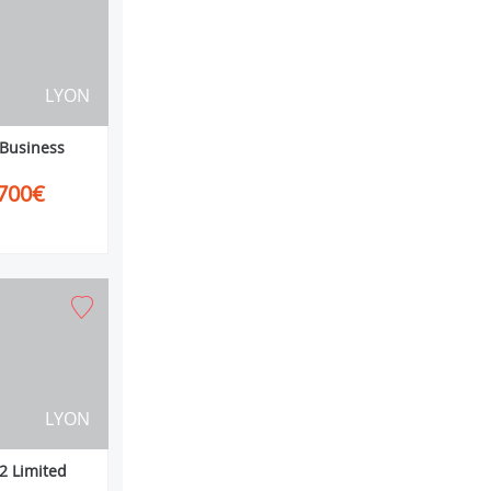
LYON
 Business
700€
LYON
2 Limited