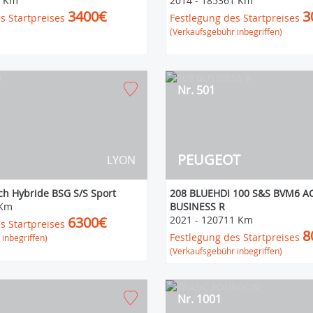
6 Km
2014
-
185361 Km
3400€
3
s Startpreises
Festlegung des Startpreises
(Verkaufsgebühr inbegriffen)
Nr. 501
PEUGEOT
LYON
ch Hybride BSG S/S Sport
208 BLUEHDI 100 S&S BVM6 A
 Km
BUSINESS R
6300€
2021
-
120711 Km
s Startpreises
8
Festlegung des Startpreises
inbegriffen)
(Verkaufsgebühr inbegriffen)
Nr. 1001