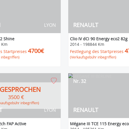
N
RENAULT
LYON
2 Shine
Clio IV dCi 90 Energy eco2 82g
5 Km
2014
-
198844 Km
4700€
4
s Startpreises
Festlegung des Startpreises
inbegriffen)
(Verkaufsgebühr inbegriffen)
Nr. 32
GESPROCHEN
3500 €
erkaufsgebühr inbegriffen)
T
RENAULT
LYON
2ch FAP Active
Mégane III TCE 115 Energy eco