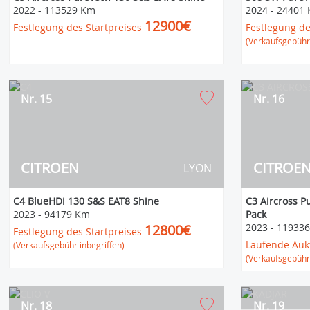
2022
-
113529 Km
2024
-
24401
12900€
Festlegung des Startpreises
Festlegung de
(Verkaufsgebühr 
Nr. 15
Nr. 16
CITROEN
CITROE
LYON
C4 BlueHDi 130 S&S EAT8 Shine
C3 Aircross P
2023
-
94179 Km
Pack
12800€
2023
-
11933
Festlegung des Startpreises
Laufende Auk
(Verkaufsgebühr inbegriffen)
(Verkaufsgebühr 
Nr. 18
Nr. 19