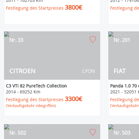
2011
-
162703 Km
2012
-
17970
3800€
Festlegung des Startpreises
Festlegung de
Nr. 33
Nr. 201
CITROEN
FIAT
LYON
C3 VTi 82 PureTech Collection
Panda 1.0 70 
2014
-
69252 Km
2021
-
52051
3300€
Festlegung des Startpreises
Festlegung de
(Verkaufsgebühr inbegriffen)
(Verkaufsgebühr 
Nr. 502
Nr. 503