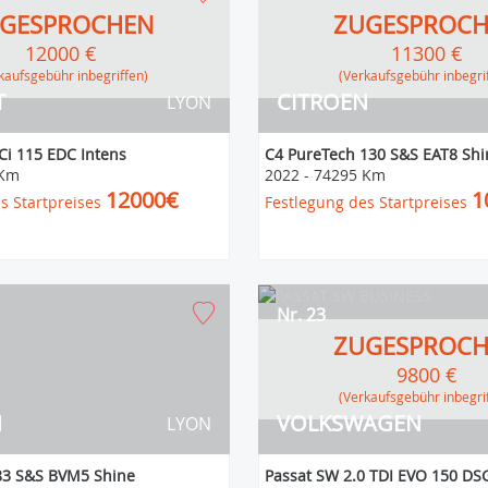
GESPROCHEN
ZUGESPROC
12000 €
11300 €
erkaufsgebühr inbegriffen)
(Verkaufsgebühr inbegri
T
CITROEN
LYON
Ci 115 EDC Intens
C4 PureTech 130 S&S EAT8 Shi
 Km
2022
-
74295 Km
12000€
1
s Startpreises
Festlegung des Startpreises
Nr. 23
ZUGESPROC
9800 €
(Verkaufsgebühr inbegri
N
VOLKSWAGEN
LYON
83 S&S BVM5 Shine
Passat SW 2.0 TDI EVO 150 DS