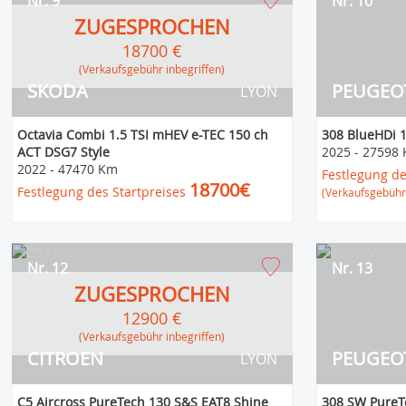
Nr. 9
Nr. 10
ZUGESPROCHEN
18700 €
(Verkaufsgebühr inbegriffen)
SKODA
PEUGEO
LYON
Octavia Combi 1.5 TSI mHEV e-TEC 150 ch
308 BlueHDi 1
ACT DSG7 Style
2025
-
27598
2022
-
47470 Km
Festlegung de
18700€
Festlegung des Startpreises
(Verkaufsgebühr 
Nr. 12
Nr. 13
ZUGESPROCHEN
12900 €
(Verkaufsgebühr inbegriffen)
CITROEN
PEUGEO
LYON
C5 Aircross PureTech 130 S&S EAT8 Shine
308 SW PureT