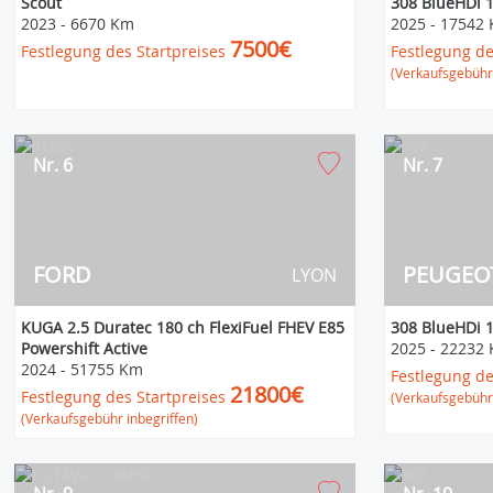
Scout
308 BlueHDi 1
2023
-
6670 Km
2025
-
17542
7500€
Festlegung des Startpreises
Festlegung de
(Verkaufsgebühr 
Nr. 6
Nr. 7
FORD
PEUGEO
LYON
KUGA 2.5 Duratec 180 ch FlexiFuel FHEV E85
308 BlueHDi 1
Powershift Active
2025
-
22232
2024
-
51755 Km
Festlegung de
21800€
Festlegung des Startpreises
(Verkaufsgebühr 
(Verkaufsgebühr inbegriffen)