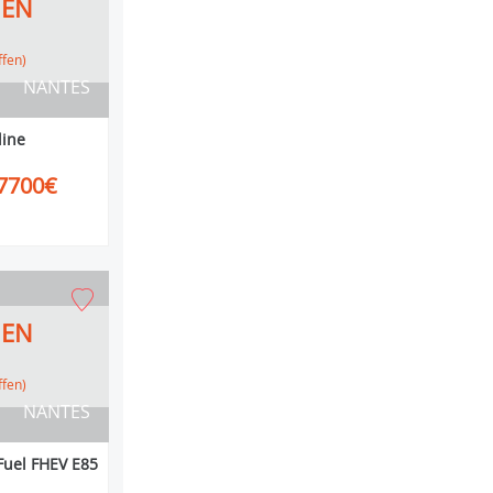
HEN
ffen)
NANTES
line
7700€
HEN
ffen)
NANTES
Fuel FHEV E85