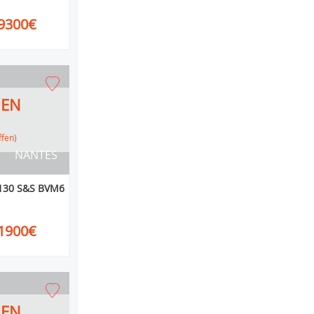
9300€
HEN
ffen)
NANTES
i 130 S&S BVM6
1900€
HEN