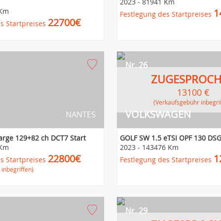
2023
-
81941 Km
 Km
1
Festlegung des Startpreises
22700€
s Startpreises
Nr. 26
ZUGESPROC
13100 €
(Verkaufsgebühr inbegri
VOLKSWAGEN
NANTES
arge 129+82 ch DCT7 Start
GOLF SW 1.5 eTSI OPF 130 DSG7
 Km
2023
-
143476 Km
22800€
1
s Startpreises
Festlegung des Startpreises
inbegriffen)
Nr. 29