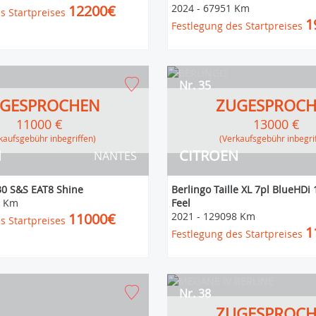
12200€
2024
-
67951 Km
s Startpreises
1
Festlegung des Startpreises
Nr. 35
GESPROCHEN
ZUGESPROC
11000 €
13000 €
erkaufsgebühr inbegriffen)
(Verkaufsgebühr inbegri
N
CITROEN
NANTES
30 S&S EAT8 Shine
Berlingo Taille XL 7pl BlueHD
4 Km
Feel
11000€
2021
-
129098 Km
s Startpreises
1
Festlegung des Startpreises
Nr. 38
ZUGESPROC