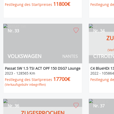
11800€
Festlegung des Startpreises
Festlegung de
Nr. 33
Nr. 34
ZU
(V
VOLKSWAGEN
CITROE
NANTES
Passat SW 1.5 TSI ACT OPF 150 DSG7 Lounge
C4 BlueHDi 1
2023
-
128565 Km
2022
-
10586
17700€
Festlegung des Startpreises
Festlegung de
(Verkaufsgebühr inbegriffen)
Nr. 36
Nr. 37
ZUGESPROCHEN