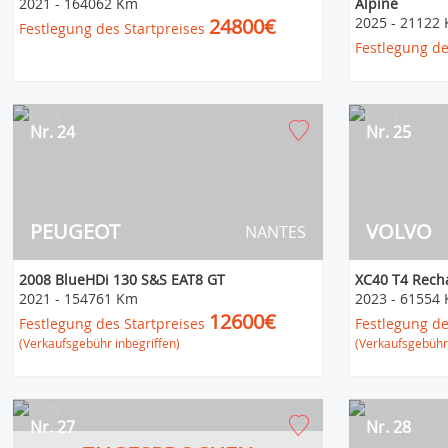
2021
-
164062 Km
Alpine
24800€
2025
-
21122
Festlegung des Startpreises
Festlegung de
Nr. 24
Nr. 25
PEUGEOT
VOLVO
NANTES
2008 BlueHDi 130 S&S EAT8 GT
XC40 T4 Rech
2021
-
154761 Km
2023
-
61554
12600€
Festlegung des Startpreises
Festlegung de
(Verkaufsgebühr inbegriffen)
(Verkaufsgebühr 
Nr. 27
Nr. 28