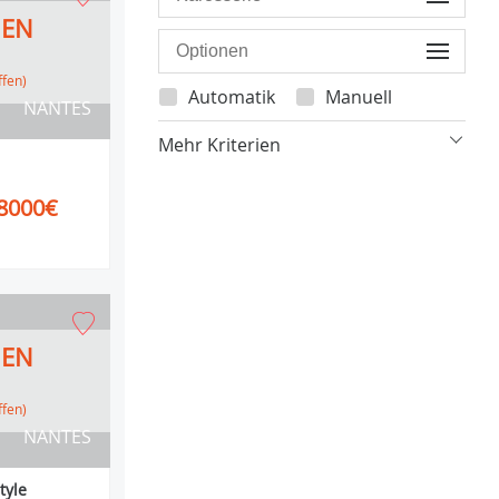
HEN
ffen)
Automatik
Manuell
NANTES
Mehr Kriterien
8000€
HEN
ffen)
NANTES
tyle