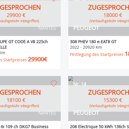
GESPROCHEN
ZUGESPROC
29900 €
18000 €
erkaufsgebühr inbegriffen)
(Verkaufsgebühr inbegri
PEUGEOT
NANTES
PE GT CODE A V8 225ch
308 PHEV 180 e-EAT8 GT
LLE
2022
-
20920 Km
 Km
1
Festlegung des Startpreises
29900€
s Startpreises
Nr. 14
GESPROCHEN
ZUGESPROC
18100 €
15300 €
erkaufsgebühr inbegriffen)
(Verkaufsgebühr inbegri
PEUGEOT
NANTES
16i 109 ch DKG7 Business
208 Electrique 50 kWh 136ch S