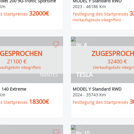
iolet 200 9G-Tronic Sportline
MODEL Y Standard RWD
 Km
2023
-
46186 Km
32000€
3
s Startpreises
Festlegung des Startpreises
(Verkaufsgebühr inbegriffen)
Nr. 8
GESPROCHEN
ZUGESPROC
21100 €
32400 €
erkaufsgebühr inbegriffen)
(Verkaufsgebühr inbegri
TESLA
NANTES
d 140 Extreme
MODEL Y Standard RWD
 Km
2024
-
35743 Km
18300€
3
s Startpreises
Festlegung des Startpreises
Nr. 10