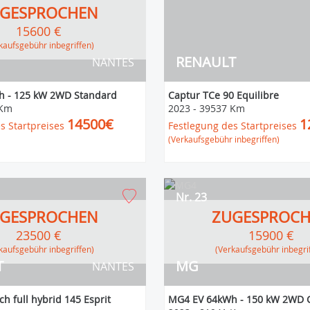
GESPROCHEN
15600 €
erkaufsgebühr inbegriffen)
RENAULT
NANTES
 - 125 kW 2WD Standard
Captur TCe 90 Equilibre
 Km
2023
-
39537 Km
14500€
1
s Startpreises
Festlegung des Startpreises
(Verkaufsgebühr inbegriffen)
Nr. 23
GESPROCHEN
ZUGESPROC
23500 €
15900 €
erkaufsgebühr inbegriffen)
(Verkaufsgebühr inbegri
T
MG
NANTES
h full hybrid 145 Esprit
MG4 EV 64kWh - 150 kW 2WD 