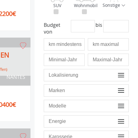
Sonstige
SUV
Wohnmobil
2200€
Budget
bis
von
HEN
ffen)
NANTES
0400€