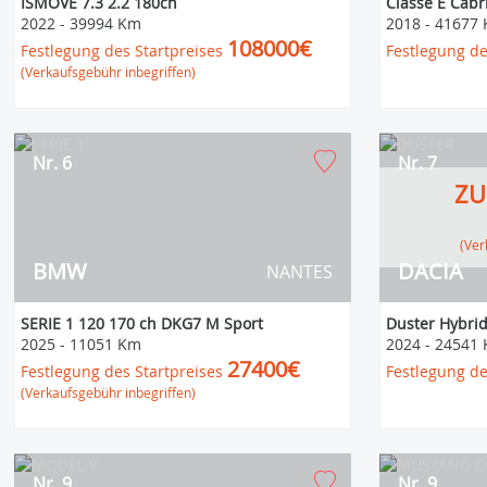
ISMOVE 7.3 2.2 180ch
Classe E Cabr
2022
-
39994 Km
2018
-
41677
108000€
Festlegung des Startpreises
Festlegung de
(Verkaufsgebühr inbegriffen)
Nr. 6
Nr. 7
ZU
(V
BMW
DACIA
NANTES
SERIE 1 120 170 ch DKG7 M Sport
Duster Hybri
2025
-
11051 Km
2024
-
24541
27400€
Festlegung des Startpreises
Festlegung de
(Verkaufsgebühr inbegriffen)
Nr. 9
Nr. 9