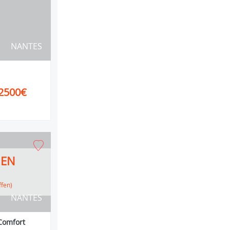
NANTES
2500€
HEN
ffen)
NANTES
Comfort