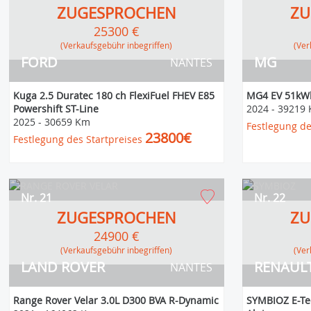
ZUGESPROCHEN
ZU
25300 €
(Verkaufsgebühr inbegriffen)
(V
FORD
MG
NANTES
Kuga 2.5 Duratec 180 ch FlexiFuel FHEV E85
MG4 EV 51kWh
Powershift ST-Line
2024
-
39219
2025
-
30659 Km
Festlegung de
23800€
Festlegung des Startpreises
Nr. 21
Nr. 22
ZUGESPROCHEN
ZU
24900 €
(Verkaufsgebühr inbegriffen)
(V
LAND ROVER
RENAUL
NANTES
Range Rover Velar 3.0L D300 BVA R-Dynamic
SYMBIOZ E-Tec