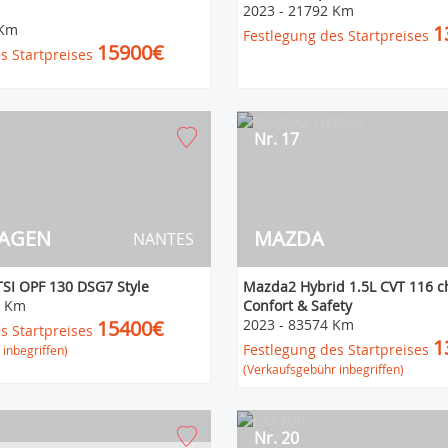
2023
-
21792 Km
 Km
1
Festlegung des Startpreises
15900€
s Startpreises
Nr. 17
AGEN
MAZDA
NANTES
TSI OPF 130 DSG7 Style
Mazda2 Hybrid 1.5L CVT 116 ch
1 Km
Confort & Safety
15400€
2023
-
83574 Km
s Startpreises
1
Festlegung des Startpreises
inbegriffen)
(Verkaufsgebühr inbegriffen)
Nr. 20