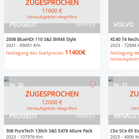
ZUGESPROCHEN
11600 €
(Verkaufsgebühr inbegriffen)
PEUGEOT
VOLVO
NANTES
2008 BlueHDi 110 S&S BVM6 Style
XC40 T4 Rech
2021
-
69451 Km
2023
-
72894
11400€
Festlegung des Startpreises
Festlegung de
(Verkaufsgebühr 
Nr. 30
Nr. 31
ZUGESPROCHEN
ZU
12000 €
(Verkaufsgebühr inbegriffen)
(V
PEUGEOT
RENAUL
NANTES
308 PureTech 130ch S&S EAT8 Allure Pack
Clio SCe 65 E
2023
-
107976 Km
2025
-
4006 