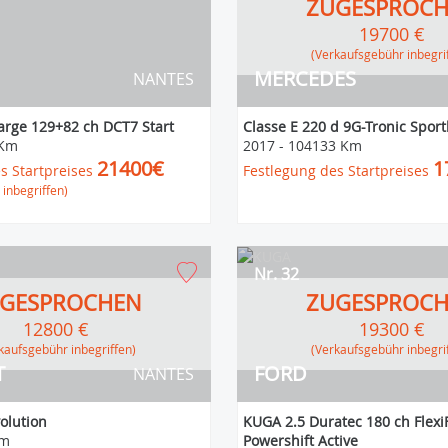
ZUGESPROC
19700 €
(Verkaufsgebühr inbegri
MERCEDES
NANTES
arge 129+82 ch DCT7 Start
Classe E 220 d 9G-Tronic Sport
 Km
2017
-
104133 Km
21400€
1
s Startpreises
Festlegung des Startpreises
inbegriffen)
Nr. 32
GESPROCHEN
ZUGESPROC
12800 €
19300 €
erkaufsgebühr inbegriffen)
(Verkaufsgebühr inbegri
T
FORD
NANTES
volution
KUGA 2.5 Duratec 180 ch Flexi
Km
Powershift Active