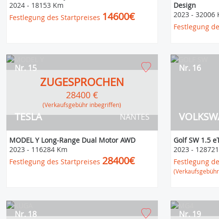
2024
-
18153 Km
Design
14600€
2023
-
32006
Festlegung des Startpreises
Festlegung de
Nr. 15
Nr. 16
ZUGESPROCHEN
28400 €
(Verkaufsgebühr inbegriffen)
TESLA
VOLKSW
NANTES
MODEL Y Long-Range Dual Motor AWD
Golf SW 1.5 e
2023
-
116284 Km
2023
-
12872
28400€
Festlegung des Startpreises
Festlegung de
(Verkaufsgebühr 
Nr. 18
Nr. 19