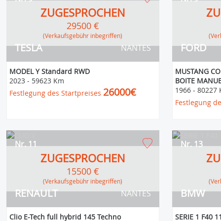
ZUGESPROCHEN
ZU
29500 €
(Verkaufsgebühr inbegriffen)
(V
TESLA
FORD
NANTES
MODEL Y Standard RWD
MUSTANG COU
2023
-
59623 Km
BOITE MANUE
26000€
1966
-
80227
Festlegung des Startpreises
Festlegung de
Nr. 11
Nr. 13
ZUGESPROCHEN
ZU
15500 €
(Verkaufsgebühr inbegriffen)
(V
RENAULT
BMW
NANTES
Clio E-Tech full hybrid 145 Techno
SERIE 1 F40 1