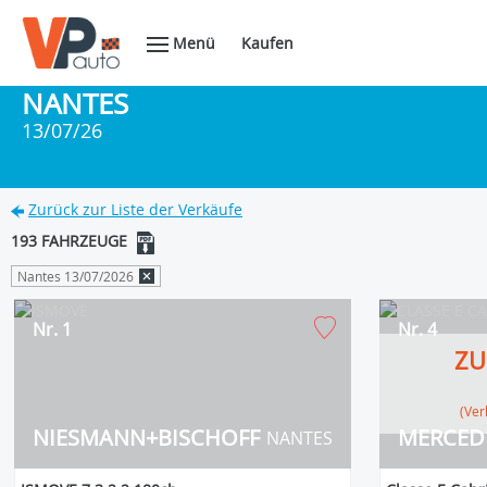
Menü
Kaufen
NANTES
13/07/26
Zurück zur Liste der Verkäufe
193 FAHRZEUGE
Nantes 13/07/2026
Nr. 1
Nr. 4
ZU
(V
NIESMANN+BISCHOFF
MERCED
NANTES