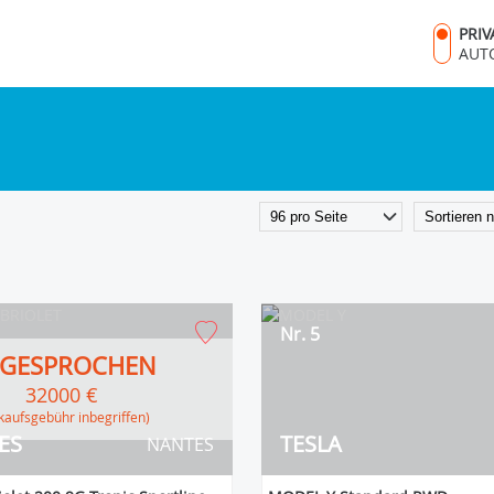
PRI
AUT
Nr. 5
GESPROCHEN
32000 €
erkaufsgebühr inbegriffen)
ES
TESLA
NANTES