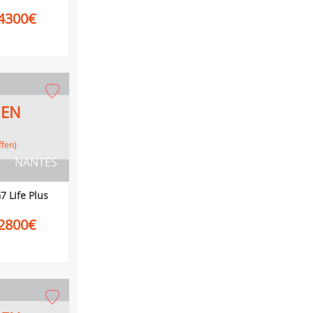
4300€
HEN
ffen)
NANTES
 Life Plus
2800€