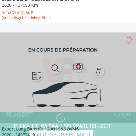
2020
-
137693 Km
Schätzung läuft
(Verkaufsgebühr inbegriffen)
PEUGEOT
LORIENT
Expert Long BlueHDi 120ch S&S BVM6
2020
-
140774 Km