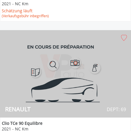
2021
-
NC Km
Schätzung läuft
(Verkaufsgebühr inbegriffen)
RENAULT
DEPT: 69
Clio TCe 90 Equilibre
2021
-
NC Km