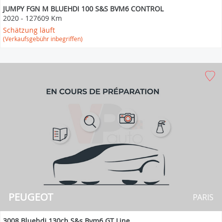
JUMPY FGN M BLUEHDI 100 S&S BVM6 CONTROL
2020
-
127609 Km
Schätzung läuft
(Verkaufsgebühr inbegriffen)
PEUGEOT
PARIS
3008 Bluehdi 130ch S&s Bvm6 GT Line