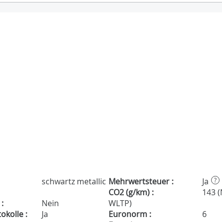
schwartz metallic
Mehrwertsteuer :
Ja
?
CO2 (g/km) :
143 
:
Nein
WLTP)
kolle :
Ja
Euronorm :
6