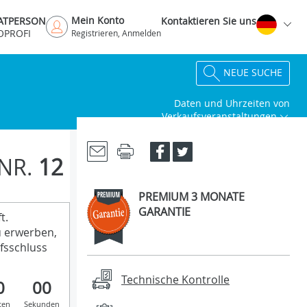
Mein Konto
VATPERSON
Kontaktieren Sie uns
OPROFI
Registrieren, Anmelden
NEUE SUCHE
Daten und Uhrzeiten von
Verkaufsveranstaltungen
NR.
12
PREMIUM 3 MONATE
GARANTIE
t.
u erwerben,
fsschluss
Technische Kontrolle
0
00
ten
Sekunden