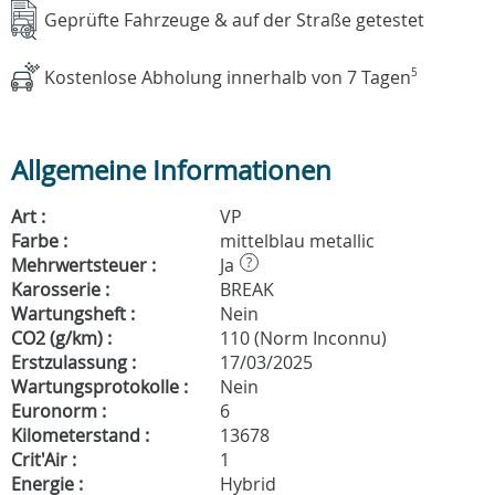
Geprüfte Fahrzeuge & auf der Straße getestet
Kostenlose Abholung innerhalb von 7 Tagen
5
Allgemeine Informationen
Art :
VP
Farbe :
mittelblau metallic
Mehrwertsteuer :
Ja
?
Karosserie :
BREAK
Wartungsheft :
Nein
CO2 (g/km) :
110 (Norm Inconnu)
Erstzulassung :
17/03/2025
Wartungsprotokolle :
Nein
Euronorm :
6
Kilometerstand :
13678
Crit'Air :
1
Energie :
Hybrid