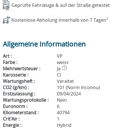
Geprüfte Fahrzeuge & auf der Straße getestet
Kostenlose Abholung innerhalb von 7 Tagen
5
Allgemeine Informationen
Art :
VP
Farbe :
weiss
Mehrwertsteuer :
Ja
?
Karosserie :
CI
Wartungsheft :
Veraltet
CO2 (g/km) :
101 (Norm Inconnu)
Erstzulassung :
09/04/2024
Wartungsprotokolle :
Nein
Euronorm :
6
Kilometerstand :
40794
Crit'Air :
1
Energie :
Hybrid