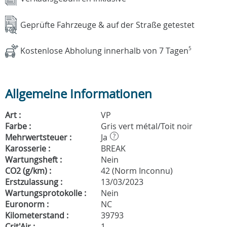
Geprüfte Fahrzeuge & auf der Straße getestet
Kostenlose Abholung innerhalb von 7 Tagen
5
Allgemeine Informationen
Art :
VP
Farbe :
Gris vert métal/Toit noir
Mehrwertsteuer :
Ja
?
Karosserie :
BREAK
Wartungsheft :
Nein
CO2 (g/km) :
42 (Norm Inconnu)
Erstzulassung :
13/03/2023
Wartungsprotokolle :
Nein
Euronorm :
NC
Kilometerstand :
39793
Crit'Air :
1