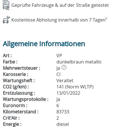
Geprüfte Fahrzeuge & auf der Straße getestet
Kostenlose Abholung innerhalb von 7 Tagen
5
Allgemeine Informationen
Art :
VP
Farbe :
dunkelbraun metallic
Mehrwertsteuer :
Ja
?
Karosserie :
CI
Wartungsheft :
Veraltet
CO2 (g/km) :
141 (Norm WLTP)
Erstzulassung :
13/01/2022
Wartungsprotokolle :
Ja
Euronorm :
6
Kilometerstand :
83733
Crit'Air :
2
Energie :
diesel