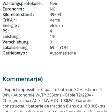
Wartungsprotokolle :
Nein
Euronorm :
NC
Kilometerstand :
39503
Crit'Air :
Verte
Energie :
elektro
PS :
4
Leistung :
136
Verschiebung :
0
Lokalisierung :
69 - LYON
Getriebetyp :
Automatische
Kommentar(e)
- Export impossible- Capacité batterie SOH estimée à
94% - Autonomie WLTP 333kms - Câble T2/220v -
Chargeurs max AC 7.4kW + DC 100kW - Garantie
constructeur batterie de traction 8 ans ou 160 000kms
sous réserve du respect du plan d'entretien - Diagnostic