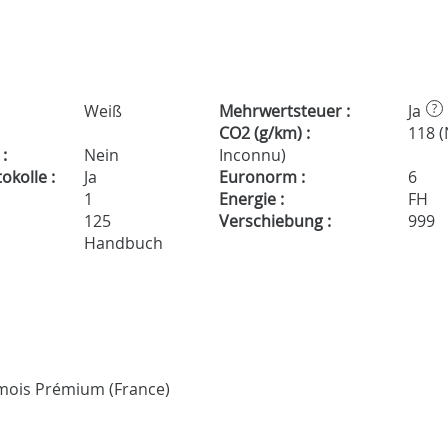
Weiß
Mehrwertsteuer :
Ja
?
CO2 (g/km) :
118 
:
Nein
Inconnu)
kolle :
Ja
Euronorm :
6
1
Energie :
FH
125
Verschiebung :
999
Handbuch
 3 mois Prémium (France)