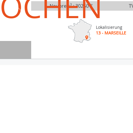
ROCHEN
Neupreis
3
:
30250 €
TV
Lokalisierung
13 - MARSEILLE