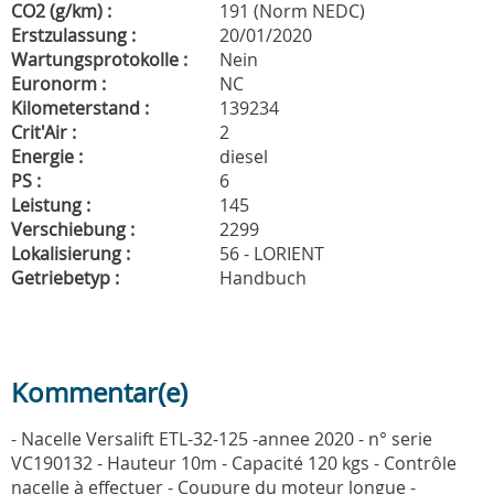
CO2 (g/km) :
191 (Norm NEDC)
Erstzulassung :
20/01/2020
Wartungsprotokolle :
Nein
Euronorm :
NC
Kilometerstand :
139234
Crit'Air :
2
Energie :
diesel
PS :
6
Leistung :
145
Verschiebung :
2299
Lokalisierung :
56 - LORIENT
Getriebetyp :
Handbuch
Kommentar(e)
- Nacelle Versalift ETL-32-125 -annee 2020 - n° serie
VC190132 - Hauteur 10m - Capacité 120 kgs - Contrôle
nacelle à effectuer - Coupure du moteur longue -