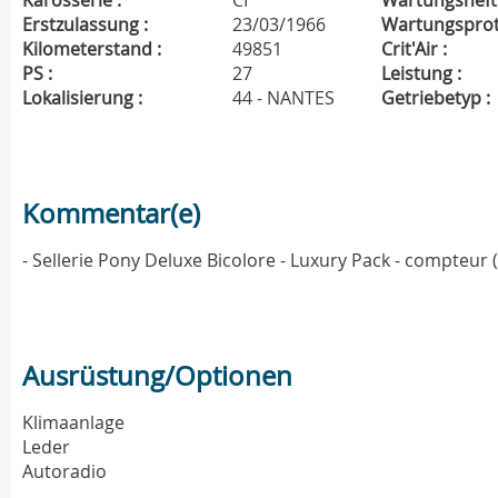
Karosserie :
CI
Wartungsheft 
Erstzulassung :
23/03/1966
Wartungsproto
Kilometerstand :
49851
Crit'Air :
PS :
27
Leistung :
Lokalisierung :
44 - NANTES
Getriebetyp :
Kommentar(e)
- Sellerie Pony Deluxe Bicolore - Luxury Pack - compteur (
Ausrüstung/Optionen
Klimaanlage
Leder
Autoradio