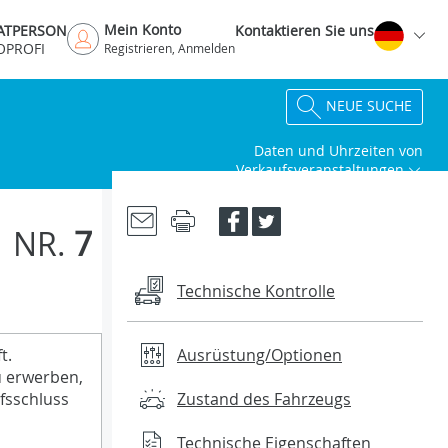
Mein Konto
VATPERSON
Kontaktieren Sie uns
OPROFI
Registrieren, Anmelden
NEUE SUCHE
Daten und Uhrzeiten von
Verkaufsveranstaltungen
NR.
7
Technische Kontrolle
Ausrüstung/Optionen
t.
u erwerben,
fsschluss
Zustand des Fahrzeugs
Technische Eigenschaften