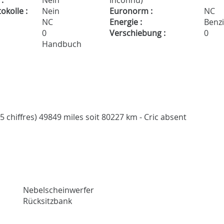
:
Nein
Inconnu)
kolle :
Nein
Euronorm :
NC
NC
Energie :
Benz
0
Verschiebung :
0
Handbuch
5 chiffres) 49849 miles soit 80227 km - Cric absent
Nebelscheinwerfer
Rücksitzbank