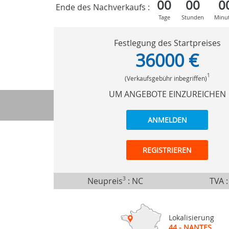
00
00
0
Ende des Nachverkaufs :
Tage
Stunden
Minu
Festlegung des Startpreises
36000 €
1
(Verkaufsgebühr inbegriffen)
UM ANGEBOTE EINZUREICHEN
ANMELDEN
REGISTRIEREN
Neupreis
3
:
NC
TVA :
Lokalisierung
44 - NANTES