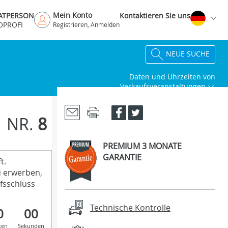
Mein Konto
VATPERSON
Kontaktieren Sie uns
OPROFI
Registrieren, Anmelden
NEUE SUCHE
Daten und Uhrzeiten von
Verkaufsveranstaltungen
NR.
8
PREMIUM 3 MONATE
GARANTIE
t.
u erwerben,
fsschluss
Technische Kontrolle
0
00
ten
Sekunden