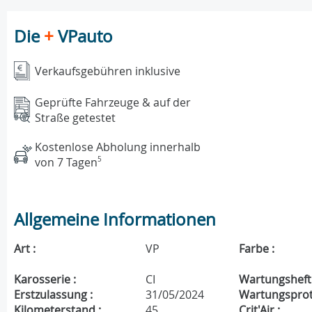
Die
+
VPauto
Verkaufsgebühren inklusive
Geprüfte Fahrzeuge & auf der
Straße getestet
Kostenlose Abholung innerhalb
von 7 Tagen
5
Allgemeine Informationen
Art :
VP
Farbe :
Karosserie :
CI
Wartungsheft 
Erstzulassung :
31/05/2024
Wartungsproto
Kilometerstand :
45
Crit'Air :