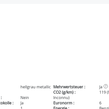
hellgrau metallic
Mehrwertsteuer :
Ja
?
CO2 (g/km) :
119 
:
Nein
Inconnu)
kolle :
Ja
Euronorm :
6
1
Energie :
Benz