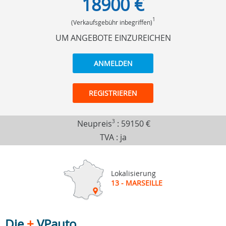
18900 €
1
(Verkaufsgebühr inbegriffen)
UM ANGEBOTE EINZUREICHEN
ANMELDEN
REGISTRIEREN
Neupreis
3
:
59150 €
TVA : ja
Lokalisierung
13 - MARSEILLE
Die
+
VPauto