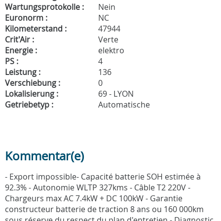
Wartungsprotokolle :
Nein
Euronorm :
NC
Kilometerstand :
47944
Crit'Air :
Verte
Energie :
elektro
PS :
4
Leistung :
136
Verschiebung :
0
Lokalisierung :
69 - LYON
Getriebetyp :
Automatische
Kommentar(e)
- Export impossible- Capacité batterie SOH estimée à
92.3% - Autonomie WLTP 327kms - Câble T2 220V -
Chargeurs max AC 7.4kW + DC 100kW - Garantie
constructeur batterie de traction 8 ans ou 160 000km
sous réserve du respect du plan d'entretien - Diagnostic