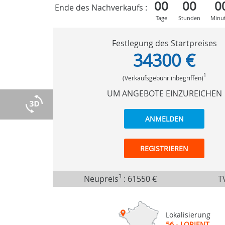
00
00
0
Ende des Nachverkaufs :
Tage
Stunden
Minu
Festlegung des Startpreises
34300 €
1
(Verkaufsgebühr inbegriffen)
UM ANGEBOTE EINZUREICHEN
ANMELDEN
REGISTRIEREN
Neupreis
3
:
61550 €
TV
Lokalisierung
56 - LORIENT