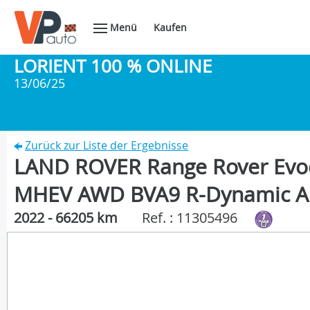
Menü
Kaufen
LORIENT 100 % ONLINE
13/06/25
Zurück zur Liste der Ergebnisse
LAND ROVER Range Rover Evo
MHEV AWD BVA9 R-Dynamic A
2022 - 66205 km
Ref. : 11305496