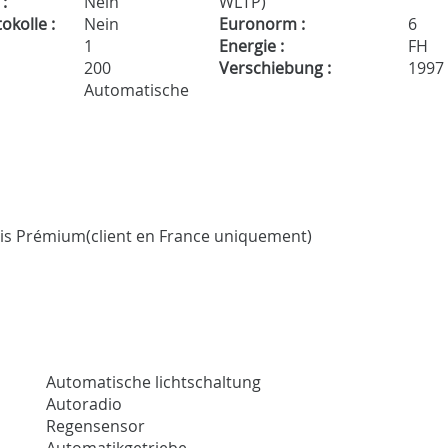
:
Nein
WLTP)
kolle :
Nein
Euronorm :
6
1
Energie :
FH
200
Verschiebung :
1997
Automatische
ois Prémium(client en France uniquement)
Automatische lichtschaltung
Autoradio
Regensensor
Automatikgetriebe