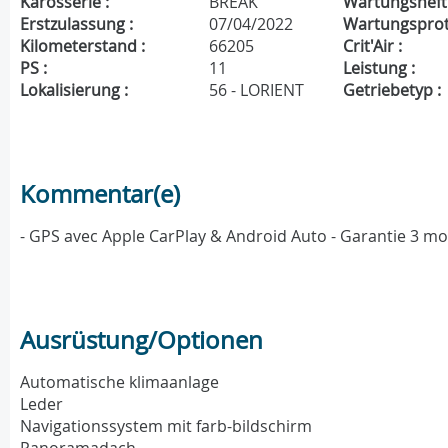
Karosserie :
BREAK
Wartungsheft 
Erstzulassung :
07/04/2022
Wartungsproto
Kilometerstand :
66205
Crit'Air :
PS :
11
Leistung :
Lokalisierung :
56 - LORIENT
Getriebetyp :
Kommentar(e)
- GPS avec Apple CarPlay & Android Auto - Garantie 3 m
Ausrüstung/Optionen
Automatische klimaanlage
Leder
Navigationssystem mit farb-bildschirm
Panoramadach