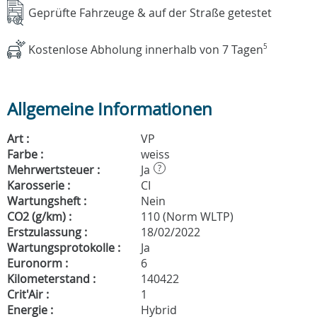
Geprüfte Fahrzeuge & auf der Straße getestet
Kostenlose Abholung innerhalb von 7 Tagen
5
Allgemeine Informationen
Art :
VP
Farbe :
weiss
Mehrwertsteuer :
Ja
?
Karosserie :
CI
Wartungsheft :
Nein
CO2 (g/km) :
110 (Norm WLTP)
Erstzulassung :
18/02/2022
Wartungsprotokolle :
Ja
Euronorm :
6
Kilometerstand :
140422
Crit'Air :
1
Energie :
Hybrid