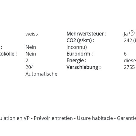
weiss
Mehrwertsteuer :
Ja
?
CO2 (g/km) :
242 
:
Nein
Inconnu)
kolle :
Nein
Euronorm :
6
2
Energie :
diese
204
Verschiebung :
2755
Automatische
lation en VP - Prévoir entretien - Usure habitacle - Garanti