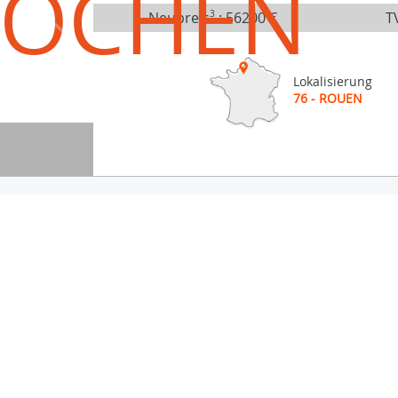
ROCHEN
Neupreis
3
:
56200 €
TV
Lokalisierung
76 - ROUEN