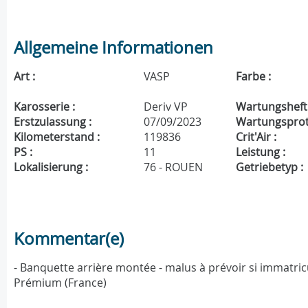
Allgemeine Informationen
Art :
VASP
Farbe :
Karosserie :
Deriv VP
Wartungsheft 
Erstzulassung :
07/09/2023
Wartungsproto
Kilometerstand :
119836
Crit'Air :
PS :
11
Leistung :
Lokalisierung :
76 - ROUEN
Getriebetyp :
Kommentar(e)
- Banquette arrière montée - malus à prévoir si immatricu
Prémium (France)