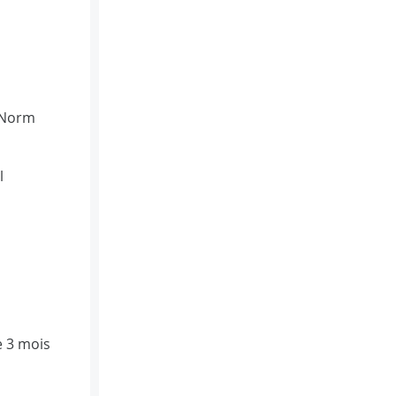
(Norm
l
e 3 mois