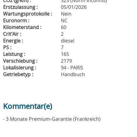
CO2 (g/km) :
323 (Norm Inconnu)
Erstzulassung :
05/01/2026
Wartungsprotokolle :
Nein
Euronorm :
NC
Kilometerstand :
60
Crit'Air :
2
Energie :
diesel
PS :
7
Leistung :
165
Verschiebung :
2179
Lokalisierung :
94 - PARIS
Getriebetyp :
Handbuch
Kommentar(e)
- 3 Monate Premium-Garantie (Frankreich)