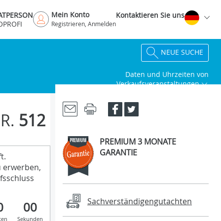
Mein Konto
VATPERSON
Kontaktieren Sie uns
OPROFI
Registrieren, Anmelden
NEUE SUCHE
Daten und Uhrzeiten von
Verkaufsveranstaltungen
R.
512
PREMIUM 3 MONATE
GARANTIE
t.
u erwerben,
fsschluss
Sachverständigengutachten
0
00
ten
Sekunden