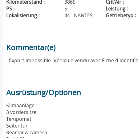
Kilometerstand :
3865
Crit'Air :
PS :
5
Leistung :
Lokalisierung :
44 - NANTES
Getriebetyp :
Kommentar(e)
- Export impossible- Véhicule vendu avec Fiche d'Identif
Ausrüstung/Optionen
Klimaanlage
3 vordersitze
Tempomat
Seitentür
Rear view camera