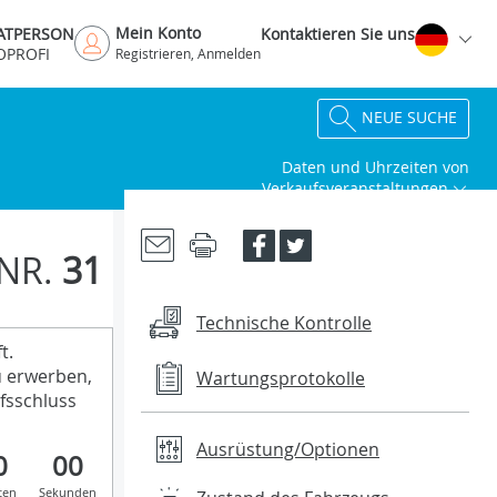
Mein Konto
VATPERSON
Kontaktieren Sie uns
OPROFI
Registrieren, Anmelden
NEUE SUCHE
Daten und Uhrzeiten von
Verkaufsveranstaltungen
NR.
31
Technische Kontrolle
t.
u erwerben,
Wartungsprotokolle
fsschluss
Ausrüstung/Optionen
0
00
ten
Sekunden