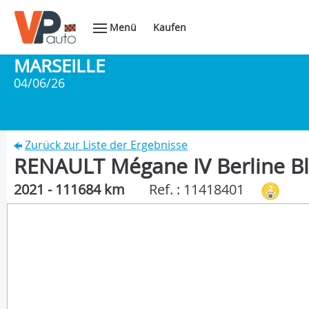
Menü
Kaufen
MARSEILLE
04/06/26
Zurück zur Liste der Ergebnisse
RENAULT Mégane IV Berline Bl
2021 - 111684 km
Ref. : 11418401