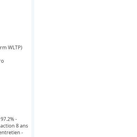
orm WLTP)
ro
 97.2% -
action 8 ans
entretien -