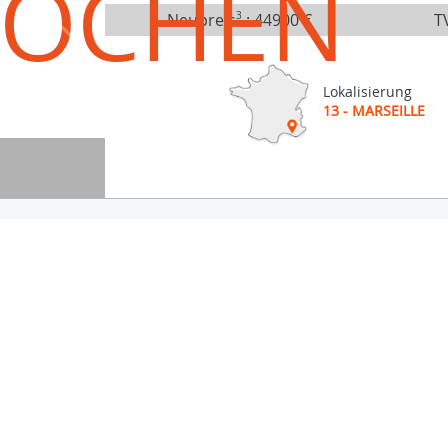
ROCHEN
Neupreis
3
:
44900 €
TV
Lokalisierung
13 - MARSEILLE