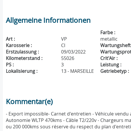
Allgemeine Informationen
Farbe :
Art :
VP
metallic
Karosserie :
CI
Wartungsheft 
Erstzulassung :
09/03/2022
Wartungsproto
Kilometerstand :
55026
Crit'Air :
PS :
3
Leistung :
Lokalisierung :
13 - MARSEILLE
Getriebetyp :
Kommentar(e)
- Export impossible- Carnet d'entretien - Véhicule vendu 
Autonomie WLTP 470kms - Câble T2/220v - Chargeurs max
ou 200 000kms sous réserve du respect du plan d'entretien