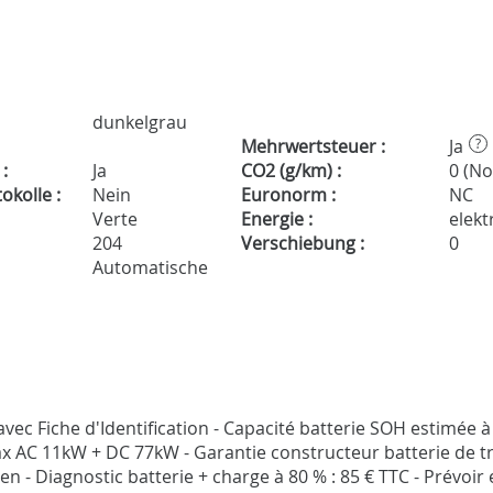
dunkelgrau
Mehrwertsteuer :
Ja
?
:
Ja
CO2 (g/km) :
0 (N
kolle :
Nein
Euronorm :
NC
Verte
Energie :
elekt
204
Verschiebung :
0
Automatische
avec Fiche d'Identification - Capacité batterie SOH estimée à
 AC 11kW + DC 77kW - Garantie constructeur batterie de tr
 - Diagnostic batterie + charge à 80 % : 85 € TTC - Prévoir 