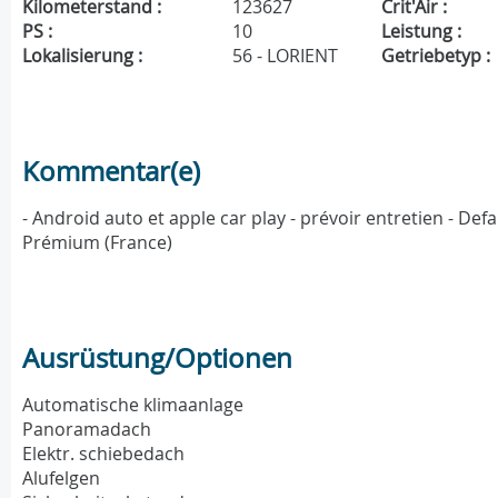
Kilometerstand :
123627
Crit'Air :
PS :
10
Leistung :
Lokalisierung :
56 - LORIENT
Getriebetyp :
Kommentar(e)
- Android auto et apple car play - prévoir entretien - De
Prémium (France)
Ausrüstung/Optionen
Automatische klimaanlage
Panoramadach
Elektr. schiebedach
Alufelgen