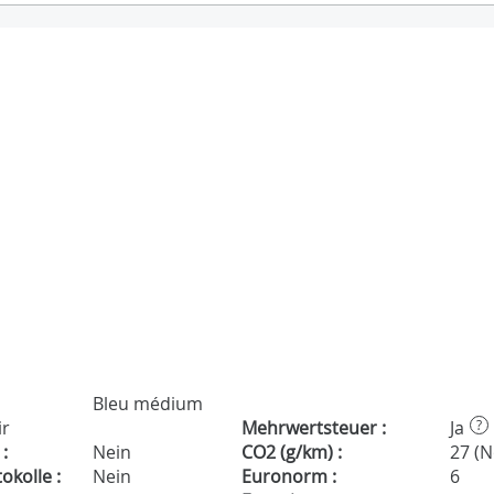
Bleu médium
ir
Mehrwertsteuer :
Ja
?
:
Nein
CO2 (g/km) :
27 (
kolle :
Nein
Euronorm :
6