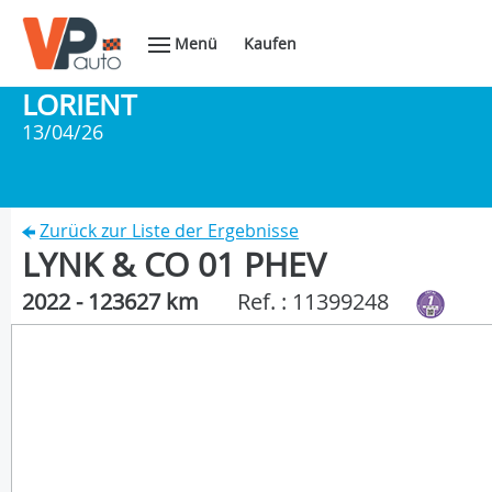
Menü
Kaufen
LORIENT
13/04/26
Zurück zur Liste der Ergebnisse
LYNK & CO 01 PHEV
2022 - 123627 km
Ref. : 11399248