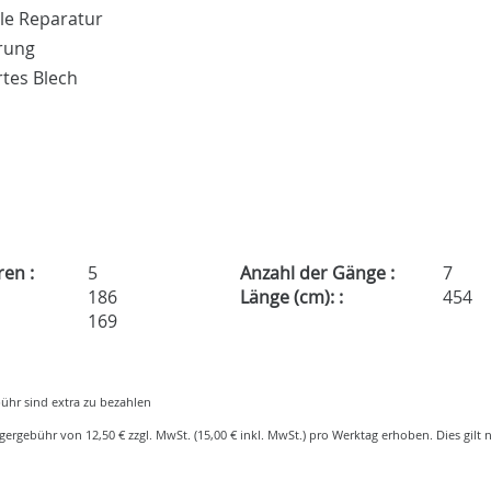
le Reparatur
rung
rtes Blech
ren :
5
Anzahl der Gänge :
7
186
Länge (cm): :
454
169
ühr sind extra zu bezahlen
gergebühr von 12,50 € zzgl. MwSt. (15,00 € inkl. MwSt.) pro Werktag erhoben. Dies gilt n