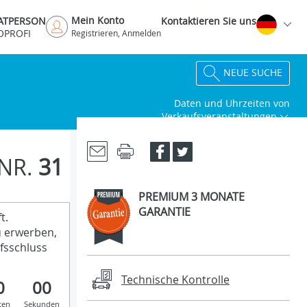
Mein Konto
VATPERSON
Kontaktieren Sie uns
OPROFI
Registrieren, Anmelden
NEUE SUCHE
Daten und Uhrzeiten von
Verkaufsveranstaltungen
NR.
31
PREMIUM 3 MONATE
GARANTIE
t.
u erwerben,
fsschluss
Technische Kontrolle
0
00
ten
Sekunden