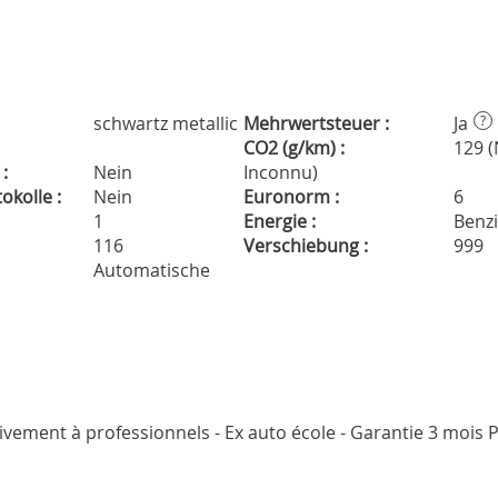
schwartz metallic
Mehrwertsteuer :
Ja
?
CO2 (g/km) :
129 
:
Nein
Inconnu)
kolle :
Nein
Euronorm :
6
1
Energie :
Benz
116
Verschiebung :
999
Automatische
sivement à professionnels - Ex auto école - Garantie 3 moi