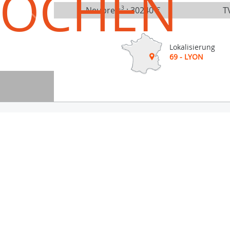
ROCHEN
Neupreis
3
:
30240 €
TV
Lokalisierung
69 - LYON