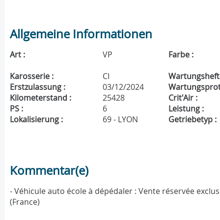
Allgemeine Informationen
Art :
VP
Farbe :
Karosserie :
CI
Wartungsheft 
Erstzulassung :
03/12/2024
Wartungsproto
Kilometerstand :
25428
Crit'Air :
PS :
6
Leistung :
Lokalisierung :
69 - LYON
Getriebetyp :
Kommentar(e)
- Véhicule auto école à dépédaler : Vente réservée exclu
(France)