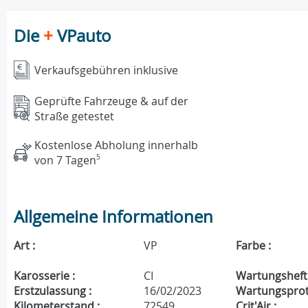
Die
+
VPauto
Verkaufsgebühren inklusive
Geprüfte Fahrzeuge & auf der
Straße getestet
Kostenlose Abholung innerhalb
von 7 Tagen
5
Allgemeine Informationen
Art :
VP
Farbe :
Karosserie :
CI
Wartungsheft 
Erstzulassung :
16/02/2023
Wartungsproto
Kilometerstand :
72549
Crit'Air :