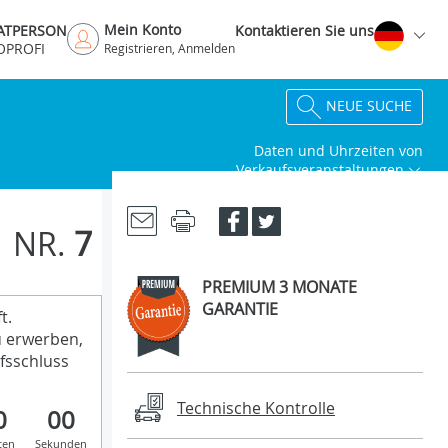
Mein Konto
VATPERSON
Kontaktieren Sie uns
OPROFI
Registrieren, Anmelden
NEUE SUCHE
Daten und Uhrzeiten von
Verkaufsveranstaltungen
NR.
7
PREMIUM 3 MONATE
GARANTIE
t.
u erwerben,
fsschluss
Technische Kontrolle
0
00
ten
Sekunden