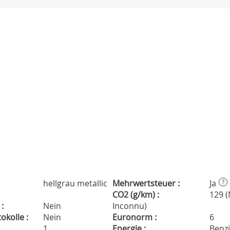
hellgrau metallic
Mehrwertsteuer :
Ja
?
CO2 (g/km) :
129 
:
Nein
Inconnu)
kolle :
Nein
Euronorm :
6
1
Energie :
Benz