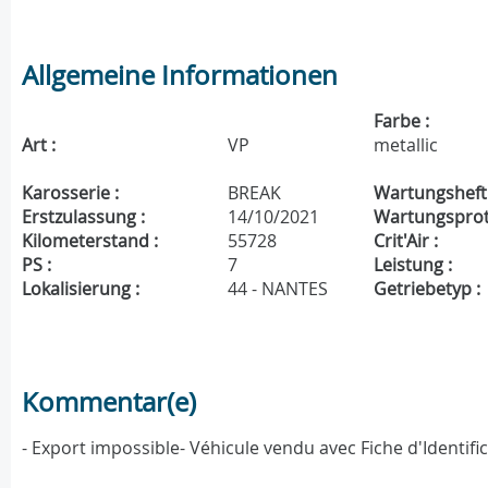
Allgemeine Informationen
Farbe :
Art :
VP
metallic
Karosserie :
BREAK
Wartungsheft 
Erstzulassung :
14/10/2021
Wartungsproto
Kilometerstand :
55728
Crit'Air :
PS :
7
Leistung :
Lokalisierung :
44 - NANTES
Getriebetyp :
Kommentar(e)
- Export impossible- Véhicule vendu avec Fiche d'Identif