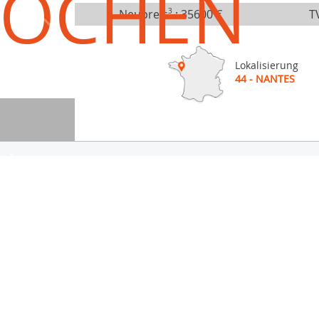
ROCHEN
Neupreis
3
:
35600 €
TV
Lokalisierung
44 - NANTES