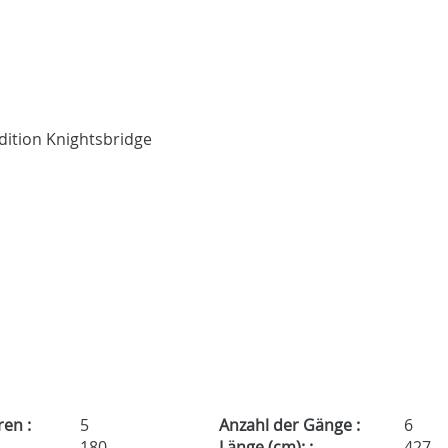
ren :
5
Anzahl der Gänge :
6
180
Länge (cm): :
427