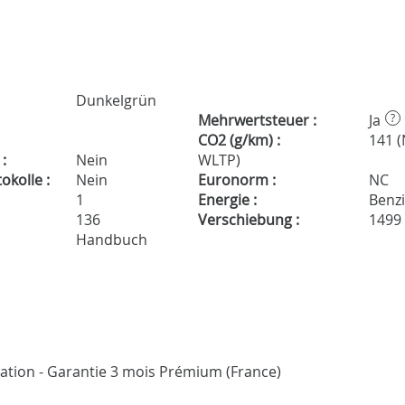
Dunkelgrün
Mehrwertsteuer :
Ja
?
CO2 (g/km) :
141 
:
Nein
WLTP)
kolle :
Nein
Euronorm :
NC
1
Energie :
Benz
136
Verschiebung :
1499
Handbuch
ication - Garantie 3 mois Prémium (France)