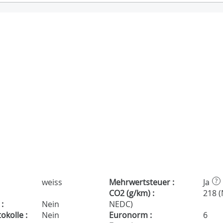
weiss
Mehrwertsteuer :
Ja
?
CO2 (g/km) :
218 
:
Nein
NEDC)
kolle :
Nein
Euronorm :
6