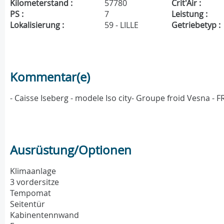
Kilometerstand :
57780
Crit'Air :
PS :
7
Leistung :
Lokalisierung :
59 - LILLE
Getriebetyp :
Kommentar(e)
- Caisse Iseberg - modele Iso city- Groupe froid Vesna - 
Ausrüstung/Optionen
Klimaanlage
3 vordersitze
Tempomat
Seitentür
Kabinentennwand