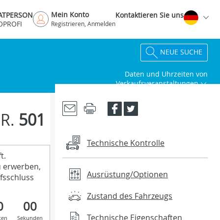
Mein Konto
VATPERSON
Kontaktieren Sie uns
OPROFI
Registrieren, Anmelden
NEUE SUCHE
Daten und Uhrzeiten von
Verkaufsveranstaltungen
R.
501
Technische Kontrolle
t.
u erwerben,
Ausrüstung/Optionen
fsschluss
Zustand des Fahrzeugs
0
00
Technische Eigenschaften
ten
Sekunden